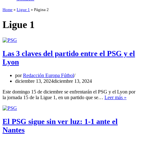
Home
»
Ligue 1
»
Página 2
Ligue 1
Las 3 claves del partido entre el PSG y el
Lyon
por
Redacción Europa Fútbol
diciembre 13, 2024
diciembre 13, 2024
Este domingo 15 de diciembre se enfrentarán el PSG y el Lyon por
Las
la jornada 15 de la Ligue 1, en un partido que se…
Leer más »
3
claves
del
partido
El PSG sigue sin ver luz: 1-1 ante el
entre
Nantes
el
PSG