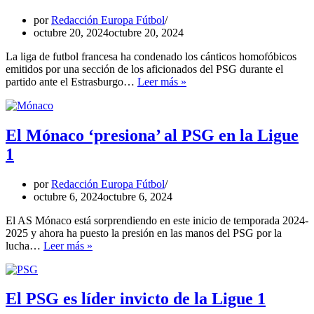
cantos
homófobos
por
Redacción Europa Fútbol
octubre 20, 2024
octubre 20, 2024
La liga de futbol francesa ha condenado los cánticos homofóbicos
emitidos por una sección de los aficionados del PSG durante el
La
partido ante el Estrasburgo…
Leer más »
Ligue
1
condena
cantos
El Mónaco ‘presiona’ al PSG en la Ligue
homofóbicos
1
de
aficionados
del
por
Redacción Europa Fútbol
PSG
octubre 6, 2024
octubre 6, 2024
El AS Mónaco está sorprendiendo en este inicio de temporada 2024-
2025 y ahora ha puesto la presión en las manos del PSG por la
El
lucha…
Leer más »
Mónaco
‘presiona’
al
PSG
El PSG es líder invicto de la Ligue 1
en