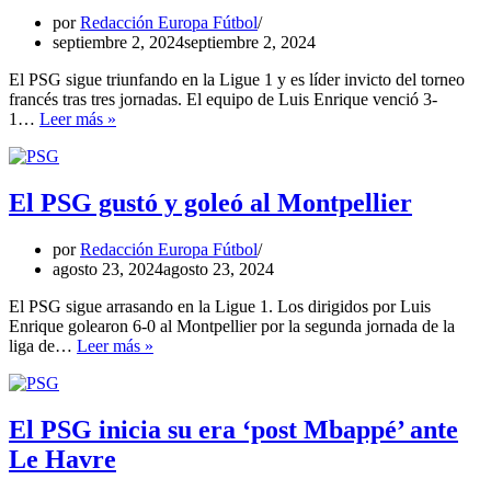
la
por
Redacción Europa Fútbol
Ligue
septiembre 2, 2024
septiembre 2, 2024
1
El PSG sigue triunfando en la Ligue 1 y es líder invicto del torneo
francés tras tres jornadas. El equipo de Luis Enrique venció 3-
El
1…
Leer más »
PSG
es
líder
invicto
El PSG gustó y goleó al Montpellier
de
la
por
Redacción Europa Fútbol
Ligue
agosto 23, 2024
agosto 23, 2024
1
El PSG sigue arrasando en la Ligue 1. Los dirigidos por Luis
Enrique golearon 6-0 al Montpellier por la segunda jornada de la
El
liga de…
Leer más »
PSG
gustó
y
goleó
El PSG inicia su era ‘post Mbappé’ ante
al
Le Havre
Montpellier