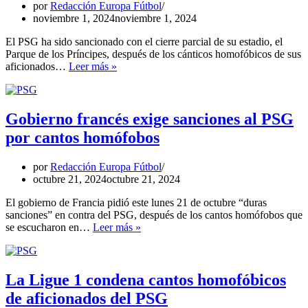
está
por
Redacción Europa Fútbol
listo
noviembre 1, 2024
noviembre 1, 2024
para
la
El PSG ha sido sancionado con el cierre parcial de su estadio, el
Champions
Parque de los Príncipes, después de los cánticos homofóbicos de sus
El
aficionados…
Leer más »
PSG
ya
conoce
su
Gobierno francés exige sanciones al PSG
sanción
por cantos homófobos
por
cánticos
homófobos
por
Redacción Europa Fútbol
de
octubre 21, 2024
octubre 21, 2024
sus
fans
El gobierno de Francia pidió este lunes 21 de octubre “duras
sanciones” en contra del PSG, después de los cantos homófobos que
Gobierno
se escucharon en…
Leer más »
francés
exige
sanciones
al
La Ligue 1 condena cantos homofóbicos
PSG
de aficionados del PSG
por