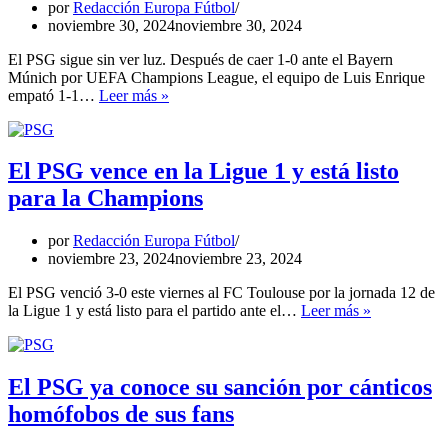
y
por
Redacción Europa Fútbol
el
noviembre 30, 2024
noviembre 30, 2024
Lyon
El PSG sigue sin ver luz. Después de caer 1-0 ante el Bayern
Múnich por UEFA Champions League, el equipo de Luis Enrique
El
empató 1-1…
Leer más »
PSG
sigue
sin
ver
El PSG vence en la Ligue 1 y está listo
luz:
para la Champions
1-
1
ante
por
Redacción Europa Fútbol
el
noviembre 23, 2024
noviembre 23, 2024
Nantes
El PSG venció 3-0 este viernes al FC Toulouse por la jornada 12 de
El
la Ligue 1 y está listo para el partido ante el…
Leer más »
PSG
vence
en
la
El PSG ya conoce su sanción por cánticos
Ligue
homófobos de sus fans
1
y