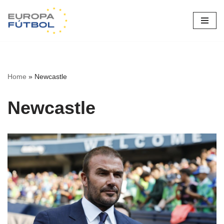
Saltar
al
contenido
Home
»
Newcastle
Newcastle