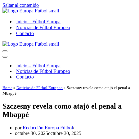
Saltar al contenido
Inicio – Fútbol Europa
Noticias de Fútbol Europeo
Contacto
Menú
de
Menú
navegación
de
Inicio – Fútbol Europa
navegación
Noticias de Fútbol Europeo
Contacto
Home
»
Noticias de Fútbol Europeo
»
Szczesny revela como atajó el penal a
Mbappé
Szczesny revela como atajó el penal a
Mbappé
por
Redacción Europa Fútbol
octubre 30, 2025
octubre 30, 2025