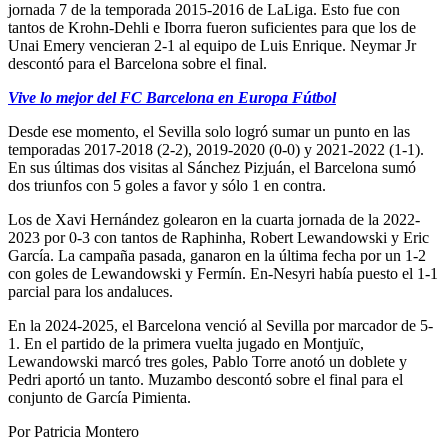
jornada 7 de la temporada 2015-2016 de LaLiga. Esto fue con
tantos de Krohn-Dehli e Iborra fueron suficientes para que los de
Unai Emery vencieran 2-1 al equipo de Luis Enrique. Neymar Jr
descontó para el Barcelona sobre el final.
Vive lo mejor del FC Barcelona en Europa Fútbol
Desde ese momento, el Sevilla solo logró sumar un punto en las
temporadas 2017-2018 (2-2), 2019-2020 (0-0) y 2021-2022 (1-1).
En sus últimas dos visitas al Sánchez Pizjuán, el Barcelona sumó
dos triunfos con 5 goles a favor y sólo 1 en contra.
Los de Xavi Hernández golearon en la cuarta jornada de la 2022-
2023 por 0-3 con tantos de Raphinha, Robert Lewandowski y Eric
García. La campaña pasada, ganaron en la última fecha por un 1-2
con goles de Lewandowski y Fermín. En-Nesyri había puesto el 1-1
parcial para los andaluces.
En la 2024-2025, el Barcelona venció al Sevilla por marcador de 5-
1. En el partido de la primera vuelta jugado en Montjuïc,
Lewandowski marcó tres goles, Pablo Torre anotó un doblete y
Pedri aportó un tanto. Muzambo descontó sobre el final para el
conjunto de García Pimienta.
Por Patricia Montero