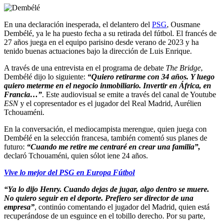
En una declaración inesperada, el delantero del
PSG
, Ousmane
Dembélé, ya le ha puesto fecha a su retirada del fútbol. El francés de
27 años juega en el equipo parisino desde verano de 2023 y ha
tenido buenas actuaciones bajo la dirección de Luis Enrique.
A través de una entrevista en el programa de debate
The Bridge
,
Dembélé dijo lo siguiente:
“Quiero retirarme con 34 años. Y luego
quiero meterme en el negocio inmobiliario. Invertir en África, en
Francia…”
. Este audiovisual se emite a través del canal de Youtube
ESN
y el copresentador es el jugador del Real Madrid, Aurélien
Tchouaméni.
En la conversación, el mediocampista merengue, quien juega con
Dembélé en la selección francesa, también comentó sus planes de
futuro:
“Cuando me retire me centraré en crear una familia”,
declaró Tchouaméni, quien sólot iene 24 años.
Vive lo mejor del PSG en Europa Fútbol
“Ya lo dijo Henry. Cuando dejas de jugar, algo dentro se muere.
No quiero seguir en el deporte. Prefiero ser director de una
empresa”
, continúo comentando el jugador del Madrid, quien está
recuperándose de un esguince en el tobillo derecho. Por su parte,