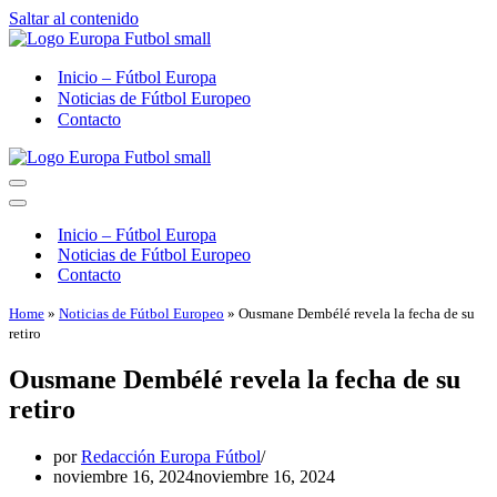
Saltar al contenido
Inicio – Fútbol Europa
Noticias de Fútbol Europeo
Contacto
Menú
de
Menú
navegación
de
Inicio – Fútbol Europa
navegación
Noticias de Fútbol Europeo
Contacto
Home
»
Noticias de Fútbol Europeo
»
Ousmane Dembélé revela la fecha de su
retiro
Ousmane Dembélé revela la fecha de su
retiro
por
Redacción Europa Fútbol
noviembre 16, 2024
noviembre 16, 2024