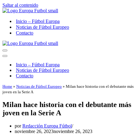
Saltar al contenido
Inicio – Fútbol Europa
Noticias de Fútbol Europeo
Contacto
Menú
de
Menú
navegación
de
Inicio – Fútbol Europa
navegación
Noticias de Fútbol Europeo
Contacto
Home
»
Noticias de Fútbol Europeo
»
Milan hace historia con el debutante más
joven en la Serie A
Milan hace historia con el debutante más
joven en la Serie A
por
Redacción Europa Fútbol
noviembre 26, 2023
noviembre 26, 2023