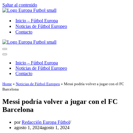
Saltar al contenido
Inicio – Fútbol Europa
Noticias de Fútbol Europeo
Contacto
Menú
de
Menú
navegación
de
Inicio – Fútbol Europa
navegación
Noticias de Fútbol Europeo
Contacto
Home
»
Noticias de Fútbol Europeo
»
Messi podría volver a jugar con el FC
Barcelona
Messi podría volver a jugar con el FC
Barcelona
por
Redacción Europa Fútbol
agosto 1, 2024
agosto 1, 2024