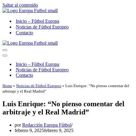
Saltar al contenido
Inicio – Fútbol Europa
Noticias de Fútbol Europeo
Contacto
Menú
de
Menú
navegación
de
Inicio – Fútbol Europa
navegación
Noticias de Fútbol Europeo
Contacto
Home
»
Noticias de Fútbol Europeo
»
Luis Enrique: “No pienso comentar del
arbitraje y el Real Madrid”
Luis Enrique: “No pienso comentar del
arbitraje y el Real Madrid”
por
Redacción Europa Fútbol
febrero 9, 2025
febrero 9, 2025