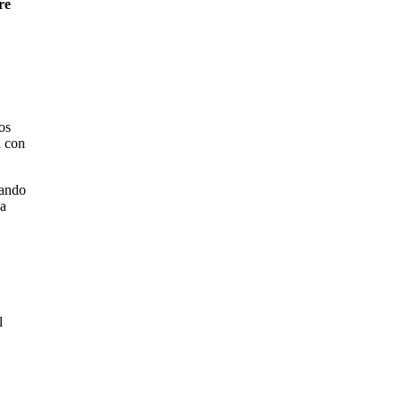
re
os
a con
rando
 a
l