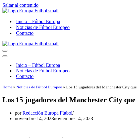
Saltar al contenido
Inicio – Fútbol Europa
Noticias de Fútbol Europeo
Contacto
Menú
de
Menú
navegación
de
Inicio – Fútbol Europa
navegación
Noticias de Fútbol Europeo
Contacto
Home
»
Noticias de Fútbol Europeo
»
Los 15 jugadores del Manchester City que r
Los 15 jugadores del Manchester City que 
por
Redacción Europa Fútbol
noviembre 14, 2023
noviembre 14, 2023