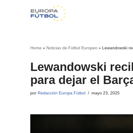
Saltar
al
contenido
Home
»
Noticias de Fútbol Europeo
»
Lewandowski reci
Lewandowski recib
para dejar el Barç
por
Redacción Europa Fútbol
mayo 23, 2025