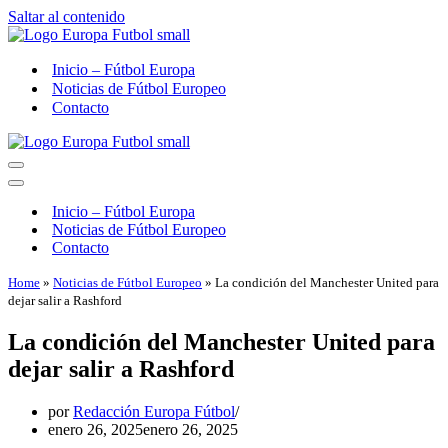
Saltar al contenido
Inicio – Fútbol Europa
Noticias de Fútbol Europeo
Contacto
Menú
de
Menú
navegación
de
Inicio – Fútbol Europa
navegación
Noticias de Fútbol Europeo
Contacto
Home
»
Noticias de Fútbol Europeo
»
La condición del Manchester United para
dejar salir a Rashford
La condición del Manchester United para
dejar salir a Rashford
por
Redacción Europa Fútbol
enero 26, 2025
enero 26, 2025