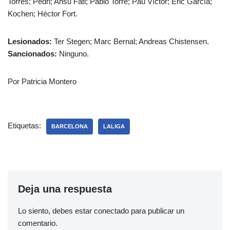
Torres; Pedri; Ansu Fati; Pablo Torre; Pau Víctor; Eric García;
Kochen; Héctor Fort.
Lesionados:
Ter Stegen; Marc Bernal; Andreas Chistensen.
Sancionados:
Ninguno.
Por Patricia Montero
Etiquetas:
BARCELONA
LALIGA
Deja una respuesta
Lo siento, debes estar
conectado
para publicar un
comentario.