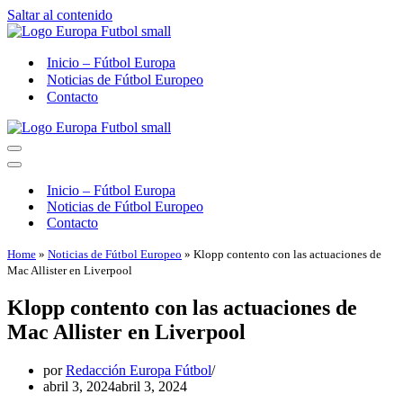
Saltar al contenido
Inicio – Fútbol Europa
Noticias de Fútbol Europeo
Contacto
Menú
de
Menú
navegación
de
Inicio – Fútbol Europa
navegación
Noticias de Fútbol Europeo
Contacto
Home
»
Noticias de Fútbol Europeo
»
Klopp contento con las actuaciones de
Mac Allister en Liverpool
Klopp contento con las actuaciones de
Mac Allister en Liverpool
por
Redacción Europa Fútbol
abril 3, 2024
abril 3, 2024