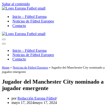
Saltar al contenido
Inicio – Fútbol Europa
Noticias de Fútbol Europeo
Contacto
Menú
de
Menú
navegación
de
Inicio – Fútbol Europa
navegación
Noticias de Fútbol Europeo
Contacto
Home
»
Noticias de Fútbol Europeo
»
Jugador del Manchester City nominado a
jugador emergente
Jugador del Manchester City nominado a
jugador emergente
por
Redacción Europa Fútbol
mayo 17, 2024
mayo 17, 2024