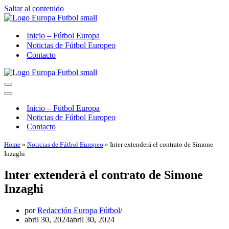
Saltar al contenido
Inicio – Fútbol Europa
Noticias de Fútbol Europeo
Contacto
Menú
de
Menú
navegación
de
Inicio – Fútbol Europa
navegación
Noticias de Fútbol Europeo
Contacto
Home
»
Noticias de Fútbol Europeo
»
Inter extenderá el contrato de Simone
Inzaghi
Inter extenderá el contrato de Simone
Inzaghi
por
Redacción Europa Fútbol
abril 30, 2024
abril 30, 2024