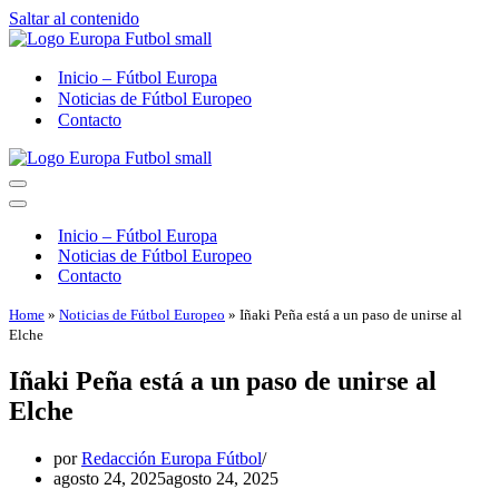
Saltar al contenido
Inicio – Fútbol Europa
Noticias de Fútbol Europeo
Contacto
Menú
de
Menú
navegación
de
Inicio – Fútbol Europa
navegación
Noticias de Fútbol Europeo
Contacto
Home
»
Noticias de Fútbol Europeo
»
Iñaki Peña está a un paso de unirse al
Elche
Iñaki Peña está a un paso de unirse al
Elche
por
Redacción Europa Fútbol
agosto 24, 2025
agosto 24, 2025