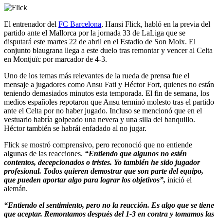
El entrenador del
FC Barcelona
, Hansi Flick, habló en la previa del
partido ante el Mallorca por la jornada 33 de LaLiga que se
disputará este martes 22 de abril en el Estadio de Son Moix. El
conjunto blaugrana llega a este duelo tras remontar y vencer al Celta
en Montjuïc por marcador de 4-3.
Uno de los temas más relevantes de la rueda de prensa fue el
mensaje a jugadores como Ansu Fati y Héctor Fort, quienes no están
teniendo demasiados minutos esta temporada. El fin de semana, los
medios españoles repotaron que Ansu terminó molesto tras el partido
ante el Celta por no haber jugado. Incluso se mencionó que en el
vestuario habría golpeado una nevera y una silla del banquillo.
Héctor también se habrái enfadado al no jugar.
Flick se mostró comprensivo, pero reconoció que no entiende
algunas de las reacciones.
“Entiendo que algunos no estén
contentos, decepcionados o tristes. Yo también he sido jugador
profesional. Todos quieren demostrar que son parte del equipo,
que pueden aportar algo para lograr los objetivos”,
inició el
alemán.
“Entiendo el sentimiento, pero no la reacción. Es algo que se tiene
que aceptar. Remontamos después del 1-3 en contra y tomamos las