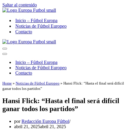
Saltar al contenido
Inicio – Fútbol Europa
Noticias de Fútbol Europeo
Contacto
Menú
de
Menú
navegación
de
Inicio – Fútbol Europa
navegación
Noticias de Fútbol Europeo
Contacto
Home
»
Noticias de Fútbol Europeo
»
Hansi Flick: “Hasta el final será difícil
ganar todos los partidos”
Hansi Flick: “Hasta el final será difícil
ganar todos los partidos”
por
Redacción Europa Fútbol
abril 21, 2025
abril 21, 2025