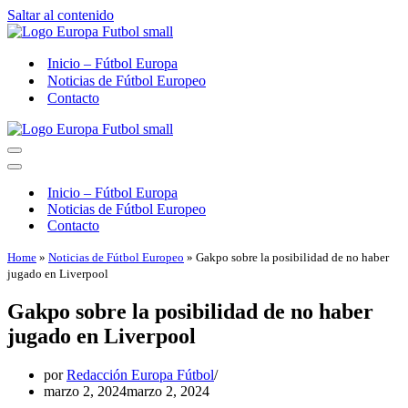
Saltar al contenido
Inicio – Fútbol Europa
Noticias de Fútbol Europeo
Contacto
Menú
de
Menú
navegación
de
Inicio – Fútbol Europa
navegación
Noticias de Fútbol Europeo
Contacto
Home
»
Noticias de Fútbol Europeo
»
Gakpo sobre la posibilidad de no haber
jugado en Liverpool
Gakpo sobre la posibilidad de no haber
jugado en Liverpool
por
Redacción Europa Fútbol
marzo 2, 2024
marzo 2, 2024