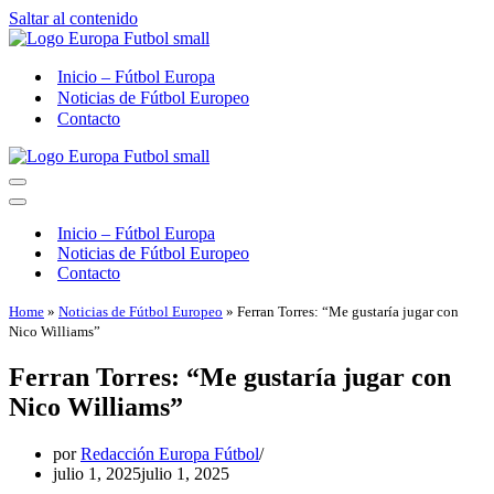
Saltar al contenido
Inicio – Fútbol Europa
Noticias de Fútbol Europeo
Contacto
Menú
de
Menú
navegación
de
Inicio – Fútbol Europa
navegación
Noticias de Fútbol Europeo
Contacto
Home
»
Noticias de Fútbol Europeo
»
Ferran Torres: “Me gustaría jugar con
Nico Williams”
Ferran Torres: “Me gustaría jugar con
Nico Williams”
por
Redacción Europa Fútbol
julio 1, 2025
julio 1, 2025