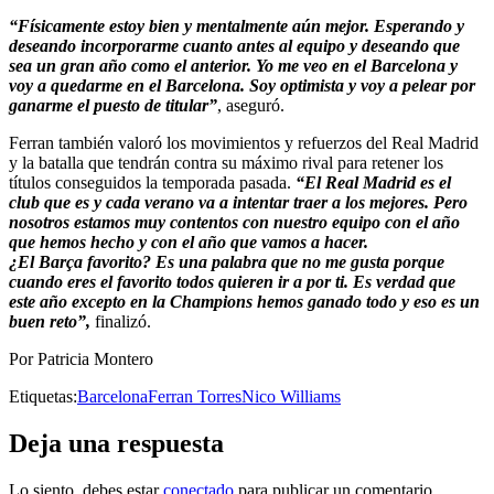
“Físicamente estoy bien y mentalmente aún mejor. Esperando y
deseando incorporarme cuanto antes al equipo y deseando que
sea un gran año como el anterior. Yo me veo en el Barcelona y
voy a quedarme en el Barcelona. Soy optimista y voy a pelear por
ganarme el puesto de titular”
, aseguró.
Ferran también valoró los movimientos y refuerzos del Real Madrid
y la batalla que tendrán contra su máximo rival para retener los
títulos conseguidos la temporada pasada.
“El Real Madrid es el
club que es y cada verano va a intentar traer a los mejores
. Per
o
nosotros estamos muy contentos con nuestro equipo con el año
que hemos hecho y con el año que vamos a hacer.
¿El Barça favorito? Es una palabra que no me gusta porque
cuando eres el favorito todos quieren ir a por ti. Es verdad que
este año excepto en la Champions hemos ganado todo y eso es un
buen reto”,
finalizó.
Por Patricia Montero
Etiquetas:
Barcelona
Ferran Torres
Nico Williams
Deja una respuesta
Lo siento, debes estar
conectado
para publicar un comentario.