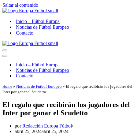
Saltar al contenido
Inicio – Fútbol Europa
Noticias de Fútbol Europeo
Contacto
Menú
de
Menú
navegación
de
Inicio – Fútbol Europa
navegación
Noticias de Fútbol Europeo
Contacto
Home
»
Noticias de Fútbol Europeo
»
El regalo que recibirán los jugadores del
Inter por ganar el Scudetto
El regalo que recibirán los jugadores del
Inter por ganar el Scudetto
por
Redacción Europa Fútbol
abril 25, 2024
abril 25, 2024