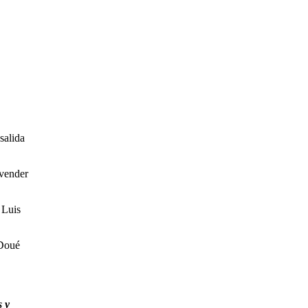
salida
 vender
 Luis
 Doué
s y