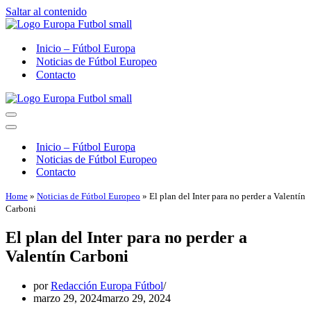
Saltar al contenido
Inicio – Fútbol Europa
Noticias de Fútbol Europeo
Contacto
Menú
de
Menú
navegación
de
Inicio – Fútbol Europa
navegación
Noticias de Fútbol Europeo
Contacto
Home
»
Noticias de Fútbol Europeo
»
El plan del Inter para no perder a Valentín
Carboni
El plan del Inter para no perder a
Valentín Carboni
por
Redacción Europa Fútbol
marzo 29, 2024
marzo 29, 2024