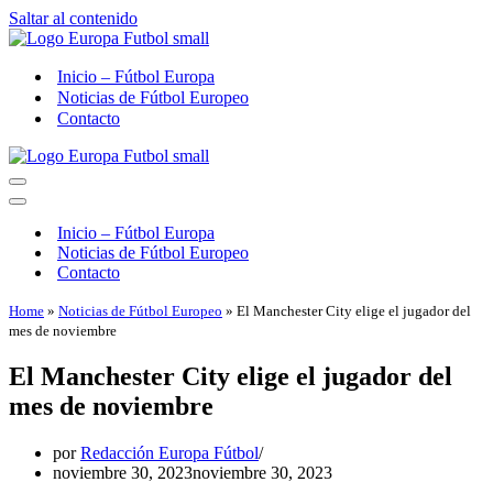
Saltar al contenido
Inicio – Fútbol Europa
Noticias de Fútbol Europeo
Contacto
Menú
de
Menú
navegación
de
Inicio – Fútbol Europa
navegación
Noticias de Fútbol Europeo
Contacto
Home
»
Noticias de Fútbol Europeo
»
El Manchester City elige el jugador del
mes de noviembre
El Manchester City elige el jugador del
mes de noviembre
por
Redacción Europa Fútbol
noviembre 30, 2023
noviembre 30, 2023