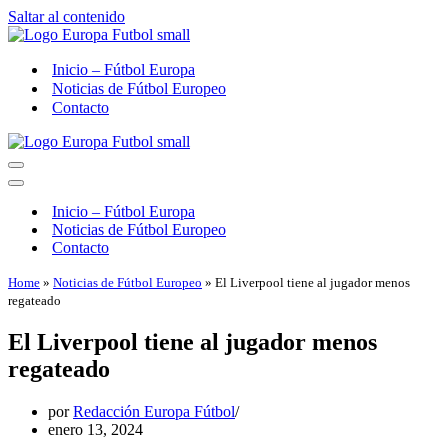
Saltar al contenido
Inicio – Fútbol Europa
Noticias de Fútbol Europeo
Contacto
Menú
de
Menú
navegación
de
Inicio – Fútbol Europa
navegación
Noticias de Fútbol Europeo
Contacto
Home
»
Noticias de Fútbol Europeo
»
El Liverpool tiene al jugador menos
regateado
El Liverpool tiene al jugador menos
regateado
por
Redacción Europa Fútbol
enero 13, 2024