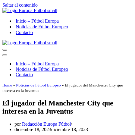
Saltar al contenido
Inicio – Fútbol Europa
Noticias de Fútbol Europeo
Contacto
Menú
de
Menú
navegación
de
Inicio – Fútbol Europa
navegación
Noticias de Fútbol Europeo
Contacto
Home
»
Noticias de Fútbol Europeo
»
El jugador del Manchester City que
interesa en la Juventus
El jugador del Manchester City que
interesa en la Juventus
por
Redacción Europa Fútbol
diciembre 18, 2023
diciembre 18, 2023