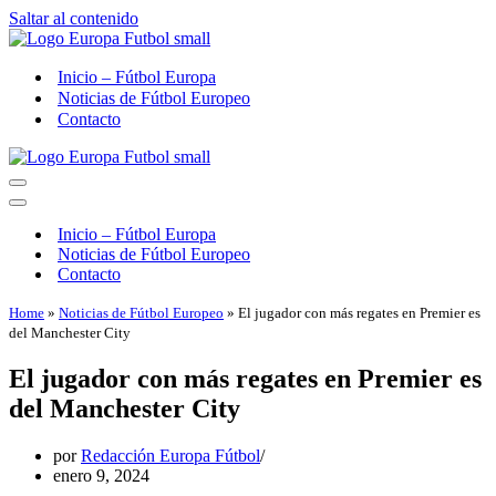
Saltar al contenido
Inicio – Fútbol Europa
Noticias de Fútbol Europeo
Contacto
Menú
de
Menú
navegación
de
Inicio – Fútbol Europa
navegación
Noticias de Fútbol Europeo
Contacto
Home
»
Noticias de Fútbol Europeo
»
El jugador con más regates en Premier es
del Manchester City
El jugador con más regates en Premier es
del Manchester City
por
Redacción Europa Fútbol
enero 9, 2024