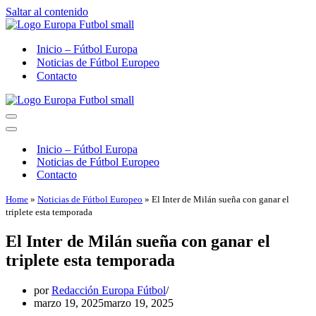
Saltar al contenido
Inicio – Fútbol Europa
Noticias de Fútbol Europeo
Contacto
Menú
de
Menú
navegación
de
Inicio – Fútbol Europa
navegación
Noticias de Fútbol Europeo
Contacto
Home
»
Noticias de Fútbol Europeo
»
El Inter de Milán sueña con ganar el
triplete esta temporada
El Inter de Milán sueña con ganar el
triplete esta temporada
por
Redacción Europa Fútbol
marzo 19, 2025
marzo 19, 2025