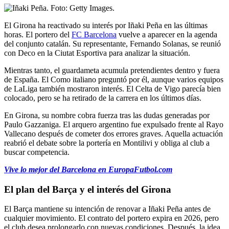
El Girona ha reactivado su interés por Iñaki Peña en las últimas
horas. El portero del
FC Barcelona
vuelve a aparecer en la agenda
del conjunto catalán. Su representante, Fernando Solanas, se reunió
con Deco en la Ciutat Esportiva para analizar la situación.
Mientras tanto, el guardameta acumula pretendientes dentro y fuera
de España. El Como italiano preguntó por él, aunque varios equipos
de LaLiga también mostraron interés. El Celta de Vigo parecía bien
colocado, pero se ha retirado de la carrera en los últimos días.
En Girona, su nombre cobra fuerza tras las dudas generadas por
Paulo Gazzaniga. El arquero argentino fue expulsado frente al Rayo
Vallecano después de cometer dos errores graves. Aquella actuación
reabrió el debate sobre la portería en Montilivi y obliga al club a
buscar competencia.
Vive lo mejor del Barcelona en EuropaFutbol.com
El plan del Barça y el interés del Girona
El Barça mantiene su intención de renovar a Iñaki Peña antes de
cualquier movimiento. El contrato del portero expira en 2026, pero
el club desea prolongarlo con nuevas condiciones. Después, la idea