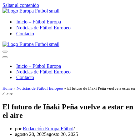
Saltar al contenido
Inicio – Fútbol Europa
Noticias de Fútbol Europeo
Contacto
Menú
de
Menú
navegación
de
Inicio – Fútbol Europa
navegación
Noticias de Fútbol Europeo
Contacto
Home
»
Noticias de Fútbol Europeo
»
El futuro de Iñaki Peña vuelve a estar en
el aire
El futuro de Iñaki Peña vuelve a estar en
el aire
por
Redacción Europa Fútbol
agosto 20, 2025
agosto 20, 2025