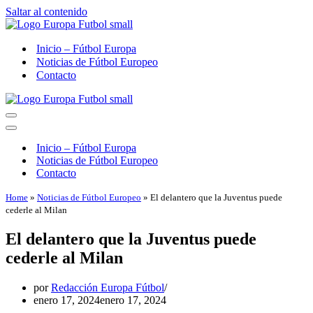
Saltar al contenido
Inicio – Fútbol Europa
Noticias de Fútbol Europeo
Contacto
Menú
de
Menú
navegación
de
Inicio – Fútbol Europa
navegación
Noticias de Fútbol Europeo
Contacto
Home
»
Noticias de Fútbol Europeo
»
El delantero que la Juventus puede
cederle al Milan
El delantero que la Juventus puede
cederle al Milan
por
Redacción Europa Fútbol
enero 17, 2024
enero 17, 2024