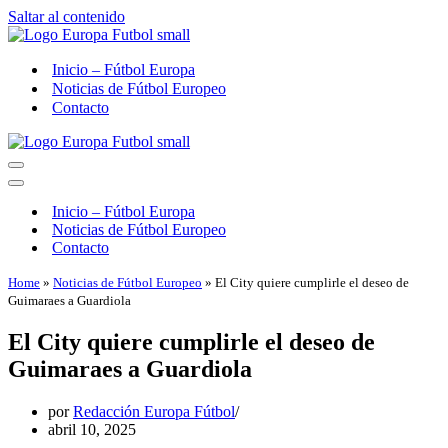
Saltar al contenido
Inicio – Fútbol Europa
Noticias de Fútbol Europeo
Contacto
Menú
de
Menú
navegación
de
Inicio – Fútbol Europa
navegación
Noticias de Fútbol Europeo
Contacto
Home
»
Noticias de Fútbol Europeo
»
El City quiere cumplirle el deseo de
Guimaraes a Guardiola
El City quiere cumplirle el deseo de
Guimaraes a Guardiola
por
Redacción Europa Fútbol
abril 10, 2025