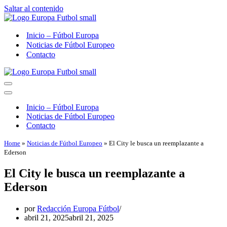
Saltar al contenido
Inicio – Fútbol Europa
Noticias de Fútbol Europeo
Contacto
Menú
de
Menú
navegación
de
Inicio – Fútbol Europa
navegación
Noticias de Fútbol Europeo
Contacto
Home
»
Noticias de Fútbol Europeo
»
El City le busca un reemplazante a
Ederson
El City le busca un reemplazante a
Ederson
por
Redacción Europa Fútbol
abril 21, 2025
abril 21, 2025