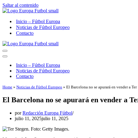
Saltar al contenido
Inicio – Fútbol Europa
Noticias de Fútbol Europeo
Contacto
Menú
de
Menú
navegación
de
Inicio – Fútbol Europa
navegación
Noticias de Fútbol Europeo
Contacto
Home
»
Noticias de Fútbol Europeo
»
El Barcelona no se apurará en vender a Ter
El Barcelona no se apurará en vender a Te
por
Redacción Europa Fútbol
julio 11, 2025
julio 11, 2025