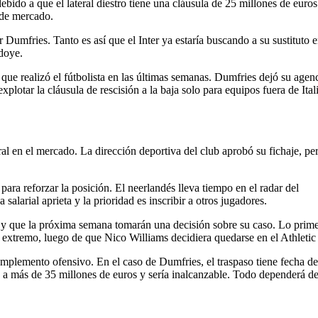
bido a que el lateral diestro tiene una cláusula de 25 millones de euros 
 de mercado.
Dumfries. Tanto es así que el Inter ya estaría buscando a su sustituto e
Ndoye.
 que realizó el fútbolista en las últimas semanas. Dumfries dejó su agen
lotar la cláusula de rescisión a la baja solo para equipos fuera de Ital
l en el mercado. La dirección deportiva del club aprobó su fichaje, per
para reforzar la posición. El neerlandés lleva tiempo en el radar del
salarial aprieta y la prioridad es inscribir a otros jugadores.
s y que la próxima semana tomarán una decisión sobre su caso. Lo prime
un extremo, luego de que Nico Williams decidiera quedarse en el Athletic
 complemento ofensivo. En el caso de Dumfries, el traspaso tiene fecha de
á a más de 35 millones de euros y sería inalcanzable. Todo dependerá de