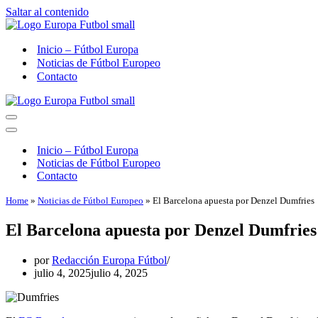
Saltar al contenido
Inicio – Fútbol Europa
Noticias de Fútbol Europeo
Contacto
Menú
de
Menú
navegación
de
Inicio – Fútbol Europa
navegación
Noticias de Fútbol Europeo
Contacto
Home
»
Noticias de Fútbol Europeo
»
El Barcelona apuesta por Denzel Dumfries
El Barcelona apuesta por Denzel Dumfries
por
Redacción Europa Fútbol
julio 4, 2025
julio 4, 2025