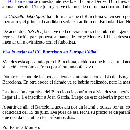
El
FC Barcelona
se muestra interesado en fichar a Denzel Dumfries, de
abona antes del 15 de julio y se ve claramente como una oportunidad
La
Gazzetta dello Sport
ha informado que el Barcelona va en serio por 
mercado y el principal candidato sería el carrilero del Bolonia, Dan 
De acuerdo a
SPORT,
la clave de la operación es el cambio de agente
representación para ponerse a manos de Jorge Mendes. El luso desea exp
intentar un movimiento con el futbolista.
Vive lo mejor del FC Barcelona en Europa Fútbol
Mendes está apostando por el Barcelona, debido a que buscan un latera
situación económica frena por ahora una ofensiva.
Dumfries es uno de los pocos laterales que estaba en la lista del Barça 
Barcelona. En otra época el fichaje ya se habría realizado, pero la masa 
La dirección deportiva del Barcelona le confirmó a Mendes su interé
llegar al 1:1 e inscribir a Joan García. Luego de esto deberán ir por 
A partir de allí, el Barcelona apostará por un lateral y quizás por un
caducidad del 15 de julio. Después de esa fecha su precio se disparar
que decida el club en los próximos días.
Por Patricia Montero