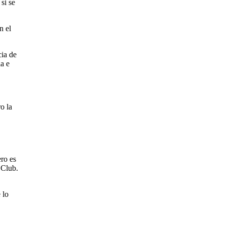
si se
n el
cia de
ia e
o la
ro es
 Club.
 lo