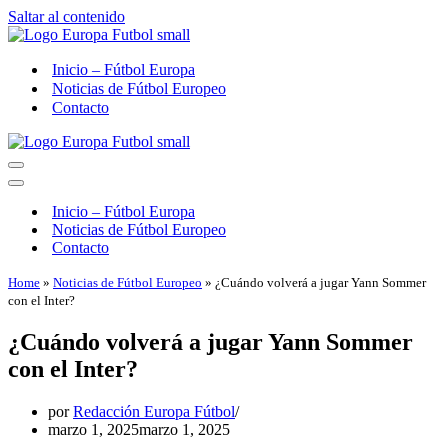
Saltar al contenido
Inicio – Fútbol Europa
Noticias de Fútbol Europeo
Contacto
Menú
de
Menú
navegación
de
Inicio – Fútbol Europa
navegación
Noticias de Fútbol Europeo
Contacto
Home
»
Noticias de Fútbol Europeo
»
¿Cuándo volverá a jugar Yann Sommer
con el Inter?
¿Cuándo volverá a jugar Yann Sommer
con el Inter?
por
Redacción Europa Fútbol
marzo 1, 2025
marzo 1, 2025