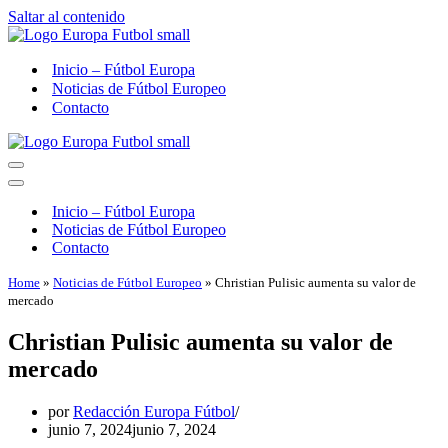
Saltar al contenido
Inicio – Fútbol Europa
Noticias de Fútbol Europeo
Contacto
Menú
de
Menú
navegación
de
Inicio – Fútbol Europa
navegación
Noticias de Fútbol Europeo
Contacto
Home
»
Noticias de Fútbol Europeo
»
Christian Pulisic aumenta su valor de
mercado
Christian Pulisic aumenta su valor de
mercado
por
Redacción Europa Fútbol
junio 7, 2024
junio 7, 2024