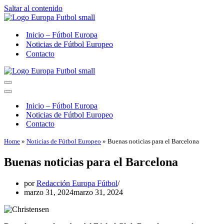
Saltar al contenido
Inicio – Fútbol Europa
Noticias de Fútbol Europeo
Contacto
Menú
de
Menú
navegación
de
Inicio – Fútbol Europa
navegación
Noticias de Fútbol Europeo
Contacto
Home
»
Noticias de Fútbol Europeo
»
Buenas noticias para el Barcelona
Buenas noticias para el Barcelona
por
Redacción Europa Fútbol
marzo 31, 2024
marzo 31, 2024