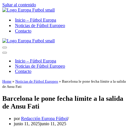
Saltar al contenido
Inicio – Fútbol Europa
Noticias de Fútbol Europeo
Contacto
Menú
de
Menú
navegación
de
Inicio – Fútbol Europa
navegación
Noticias de Fútbol Europeo
Contacto
Home
»
Noticias de Fútbol Europeo
»
Barcelona le pone fecha límite a la salida
de Ansu Fati
Barcelona le pone fecha límite a la salida
de Ansu Fati
por
Redacción Europa Fútbol
junio 11, 2025
junio 11, 2025