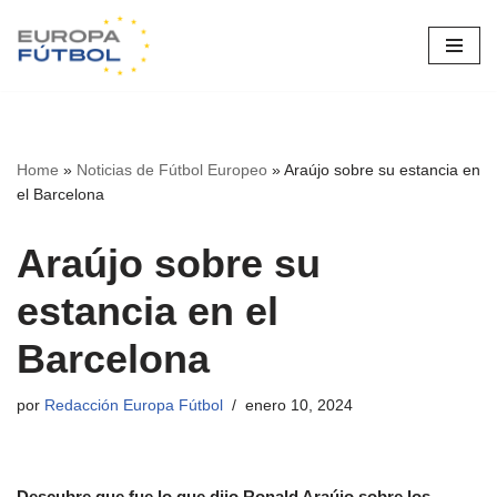
Saltar
al
contenido
Home
»
Noticias de Fútbol Europeo
»
Araújo sobre su estancia en
el Barcelona
Araújo sobre su
estancia en el
Barcelona
por
Redacción Europa Fútbol
enero 10, 2024
Descubre que fue lo que dijo Ronald Araújo sobre los