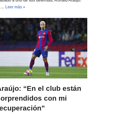
labado a uno de sus defensas, Ronald Araújo.
l…
Leer más »
raújo: “En el club están
sorprendidos con mi
recuperación”