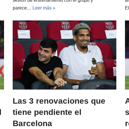
sesión de entrenamiento con el grupo y
a
parece…
Leer más »
E
Las 3 renovaciones que
A
d
tiene pendiente el
Barcelona