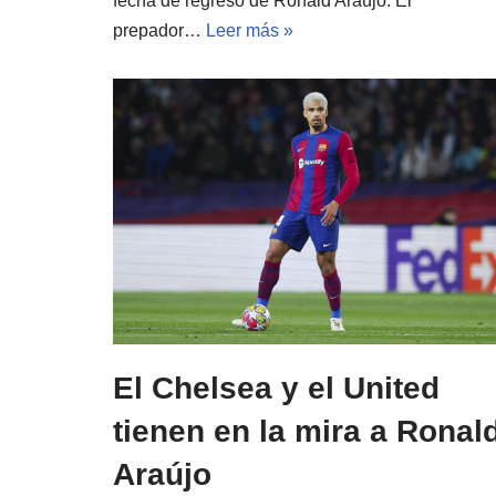
fecha de regreso de Ronald Araújo. El
prepador…
Leer más »
El Chelsea y el United
tienen en la mira a Ronal
Araújo