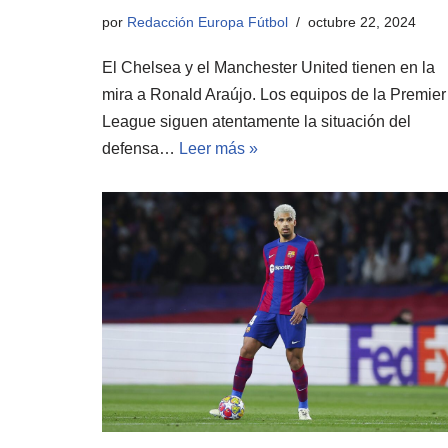
por
Redacción Europa Fútbol
octubre 22, 2024
El Chelsea y el Manchester United tienen en la
mira a Ronald Araújo. Los equipos de la Premier
League siguen atentamente la situación del
defensa…
Leer más »