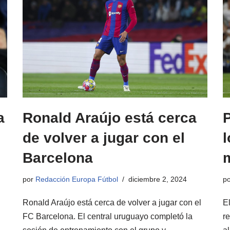
a
Ronald Araújo está cerca
de volver a jugar con el
Barcelona
por
Redacción Europa Fútbol
diciembre 2, 2024
p
Ronald Araújo está cerca de volver a jugar con el
E
FC Barcelona. El central uruguayo completó la
r