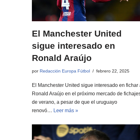
El Manchester United
sigue interesado en
Ronald Araújo
por
Redacción Europa Fútbol
febrero 22, 2025
El Manchester United sigue interesado en fichar 
Ronald Araújo en el próximo mercado de fichaje
de verano, a pesar de que el uruguayo
renovó…
Leer más »