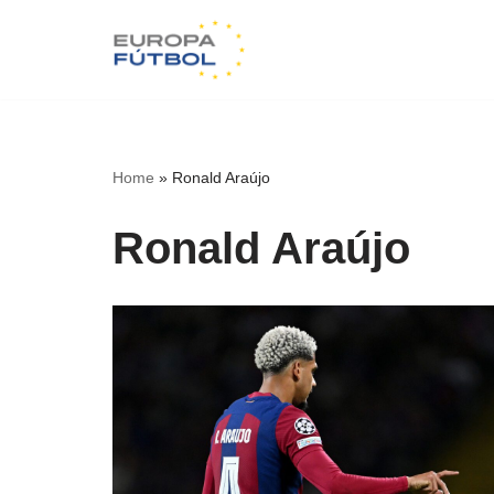
Saltar
al
contenido
Home
»
Ronald Araújo
Ronald Araújo