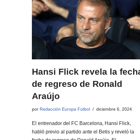
Hansi Flick revela la fech
de regreso de Ronald
Araújo
por
Redacción Europa Fútbol
diciembre 6, 2024
El entrenador del FC Barcelona, Hansi Flick,
habló previo al partido ante el Betis y reveló la