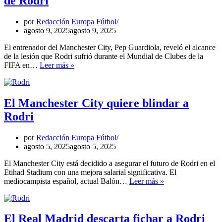
de Rodri
por
Redacción Europa Fútbol
agosto 9, 2025
agosto 9, 2025
El entrenador del Manchester City, Pep Guardiola, reveló el alcance
de la lesión que Rodri sufrió durante el Mundial de Clubes de la
Pep
FIFA en…
Leer más »
Guardiola
revela
detalles
de
El Manchester City quiere blindar a
la
Rodri
lesión
de
Rodri
por
Redacción Europa Fútbol
agosto 5, 2025
agosto 5, 2025
El Manchester City está decidido a asegurar el futuro de Rodri en el
Etihad Stadium con una mejora salarial significativa. El
El
mediocampista español, actual Balón…
Leer más »
Manchester
City
quiere
blindar
El Real Madrid descarta fichar a Rodri