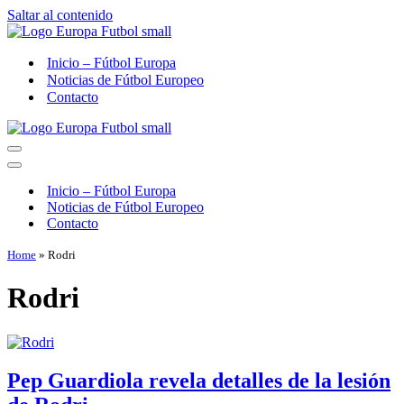
Saltar al contenido
Inicio – Fútbol Europa
Noticias de Fútbol Europeo
Contacto
Menú
de
Menú
navegación
de
Inicio – Fútbol Europa
navegación
Noticias de Fútbol Europeo
Contacto
Home
»
Rodri
Rodri
Pep Guardiola revela detalles de la lesión