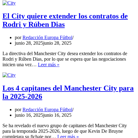
a
Pep
Guardiola
El City quiere extender los contratos de
y
Rodri y Rúben Dias
al
Manchester
City
por
Redacción Europa Fútbol
junio 28, 2025
junio 28, 2025
La directiva del Manchester City desea extender los contratos de
Rodri y Rúben Dias, por lo que se espera que las negociaciones
El
inicien una vez…
Leer más »
City
quiere
extender
los
Los 4 capitanes del Manchester City para
contratos
la 2025-2026
de
Rodri
y
por
Redacción Europa Fútbol
Rúben
junio 16, 2025
junio 16, 2025
Dias
Se ha revelado el nuevo grupo de capitanes del Manchester City
para la temporada 2025-2026, luego de que Kevin De Bruyne
Los
completara su fichaje por…
Leer más »