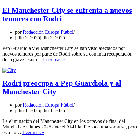
llevar
a
El Manchester City se enfrenta a nuevos
Rodri
temores con Rodri
al
Real
Madrid
por
Redacción Europa Fútbol
julio 2, 2025
julio 2, 2025
Pep Guardiola y el Manchester City se han visto afectados por
nuevos temores por parte de Rodri sobre su continua recuperación
El
de la grave lesión…
Leer más »
Manchester
City
se
enfrenta
Rodri preocupa a Pep Guardiola y al
a
Manchester City
nuevos
temores
con
por
Redacción Europa Fútbol
Rodri
julio 1, 2025
julio 1, 2025
La eliminación del Manchester City en los octavos de final del
Mundial de Clubes 2025 ante el Al-Hilal fue toda una sorpresa, pero
Rodri
esta no…
Leer más »
preocupa