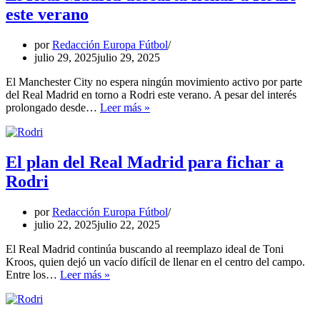
a
este verano
Rodri
por
Redacción Europa Fútbol
julio 29, 2025
julio 29, 2025
El Manchester City no espera ningún movimiento activo por parte
del Real Madrid en torno a Rodri este verano. A pesar del interés
El
prolongado desde…
Leer más »
Real
Madrid
descarta
fichar
El plan del Real Madrid para fichar a
a
Rodri
Rodri
este
verano
por
Redacción Europa Fútbol
julio 22, 2025
julio 22, 2025
El Real Madrid continúa buscando al reemplazo ideal de Toni
Kroos, quien dejó un vacío difícil de llenar en el centro del campo.
El
Entre los…
Leer más »
plan
del
Real