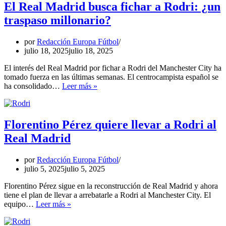
Madrid
El Real Madrid busca fichar a Rodri: ¿un
para
traspaso millonario?
fichar
a
Rodri
por
Redacción Europa Fútbol
julio 18, 2025
julio 18, 2025
El interés del Real Madrid por fichar a Rodri del Manchester City ha
tomado fuerza en las últimas semanas. El centrocampista español se
El
ha consolidado…
Leer más »
Real
Madrid
busca
fichar
Florentino Pérez quiere llevar a Rodri al
a
Real Madrid
Rodri:
¿un
traspaso
por
Redacción Europa Fútbol
millonario?
julio 5, 2025
julio 5, 2025
Florentino Pérez sigue en la reconstrucción de Real Madrid y ahora
tiene el plan de llevar a arrebatarle a Rodri al Manchester City. El
Florentino
equipo…
Leer más »
Pérez
quiere