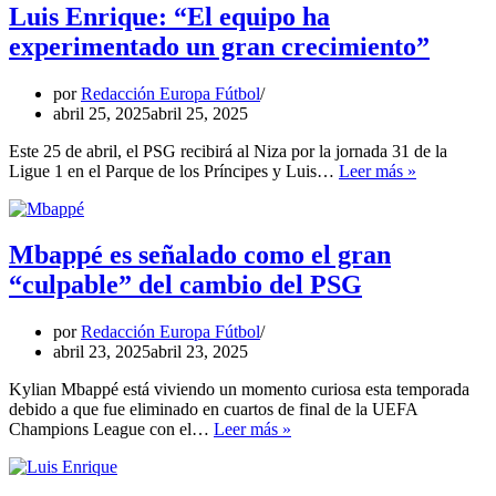
hacer
Luis Enrique: “El equipo ha
Luis
experimentado un gran crecimiento”
Enrique
ante
el
por
Redacción Europa Fútbol
Niza
abril 25, 2025
abril 25, 2025
Este 25 de abril, el PSG recibirá al Niza por la jornada 31 de la
Luis
Ligue 1 en el Parque de los Príncipes y Luis…
Leer más »
Enrique:
“El
equipo
ha
Mbappé es señalado como el gran
experiment
“culpable” del cambio del PSG
un
gran
crecimient
por
Redacción Europa Fútbol
abril 23, 2025
abril 23, 2025
Kylian Mbappé está viviendo un momento curiosa esta temporada
debido a que fue eliminado en cuartos de final de la UEFA
Mbappé
Champions League con el…
Leer más »
es
señalado
como