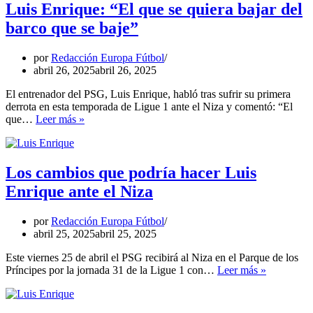
Enrique
Luis Enrique: “El que se quiera bajar del
en
barco que se baje”
Mikel
Arteta?
por
Redacción Europa Fútbol
abril 26, 2025
abril 26, 2025
El entrenador del PSG, Luis Enrique, habló tras sufrir su primera
derrota en esta temporada de Ligue 1 ante el Niza y comentó: “El
Luis
que…
Leer más »
Enrique:
“El
que
se
Los cambios que podría hacer Luis
quiera
Enrique ante el Niza
bajar
del
barco
por
Redacción Europa Fútbol
que
abril 25, 2025
abril 25, 2025
se
baje”
Este viernes 25 de abril el PSG recibirá al Niza en el Parque de los
Los
Príncipes por la jornada 31 de la Ligue 1 con…
Leer más »
cambios
que
podría