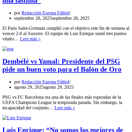
una lástima”
por
Redacción Europa Fútbol
septiembre 28, 2025
septiembre 28, 2025
El Paris Saint-Germain cumplió con el objetivo este fin de semana al
vencer 2-0 al Auxerre. El equipo de Luis Enrique sumó tres puntos
Luis
vitales…
Leer más »
Enrique:
“Ver
un
Barça-
Dembélé vs Yamal: Presidente del PSG
PSG
pide un buen voto para el Balón de Oro
así
es
una
por
Redacción Europa Fútbol
lástima”
agosto 29, 2025
agosto 29, 2025
PSG vs FC Barcelona era una de las finales más esperadas de la
UEFA Champions League la temporada pasada. Sin embargo, la
Dembélé
incapacidad del conjunto…
Leer más »
vs
Yamal:
Presidente
del
Luis Enrique: “No somos los mejores de