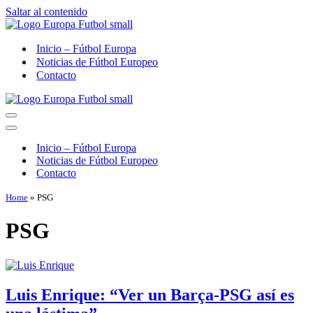
Saltar al contenido
Inicio – Fútbol Europa
Noticias de Fútbol Europeo
Contacto
Menú
de
Menú
navegación
de
Inicio – Fútbol Europa
navegación
Noticias de Fútbol Europeo
Contacto
Home
»
PSG
PSG
Luis Enrique: “Ver un Barça-PSG así es