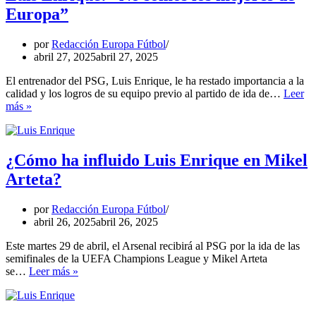
PSG
Europa”
pide
un
buen
por
Redacción Europa Fútbol
voto
abril 27, 2025
abril 27, 2025
para
el
El entrenador del PSG, Luis Enrique, le ha restado importancia a la
Balón
calidad y los logros de su equipo previo al partido de ida de…
Leer
Luis
de
más »
Enrique:
Oro
“No
somos
los
¿Cómo ha influido Luis Enrique en Mikel
mejores
Arteta?
de
Europa”
por
Redacción Europa Fútbol
abril 26, 2025
abril 26, 2025
Este martes 29 de abril, el Arsenal recibirá al PSG por la ida de las
semifinales de la UEFA Champions League y Mikel Arteta
¿Cómo
se…
Leer más »
ha
influido
Luis