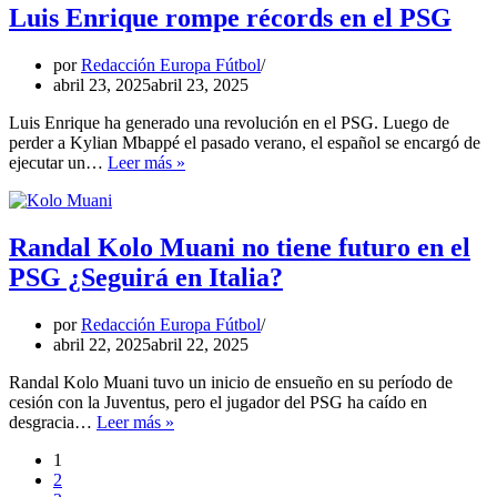
el
Luis Enrique rompe récords en el PSG
gran
“culpable”
por
Redacción Europa Fútbol
del
abril 23, 2025
abril 23, 2025
cambio
del
Luis Enrique ha generado una revolución en el PSG. Luego de
PSG
perder a Kylian Mbappé el pasado verano, el español se encargó de
Luis
ejecutar un…
Leer más »
Enrique
rompe
récords
en
Randal Kolo Muani no tiene futuro en el
el
PSG ¿Seguirá en Italia?
PSG
por
Redacción Europa Fútbol
abril 22, 2025
abril 22, 2025
Randal Kolo Muani tuvo un inicio de ensueño en su período de
cesión con la Juventus, pero el jugador del PSG ha caído en
Randal
desgracia…
Leer más »
Kolo
1
Muani
2
no