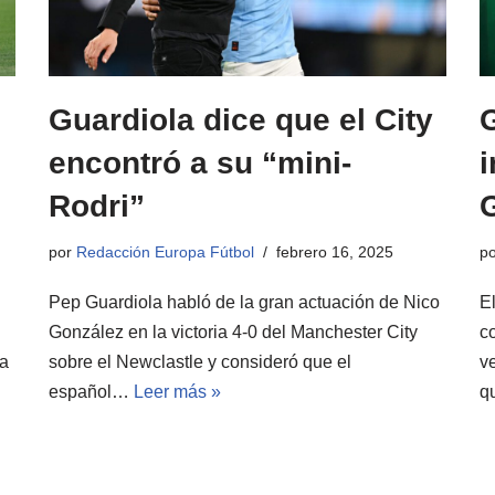
Guardiola dice que el City
G
encontró a su “mini-
i
Rodri”
por
Redacción Europa Fútbol
febrero 16, 2025
p
Pep Guardiola habló de la gran actuación de Nico
E
González en la victoria 4-0 del Manchester City
c
ta
sobre el Newclastle y consideró que el
ve
español…
Leer más »
q