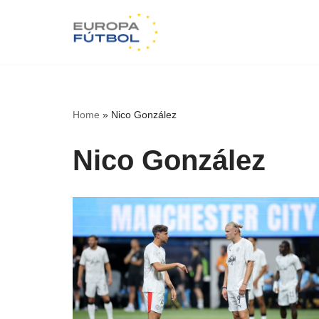
Saltar
al
contenido
Home
»
Nico González
Nico González