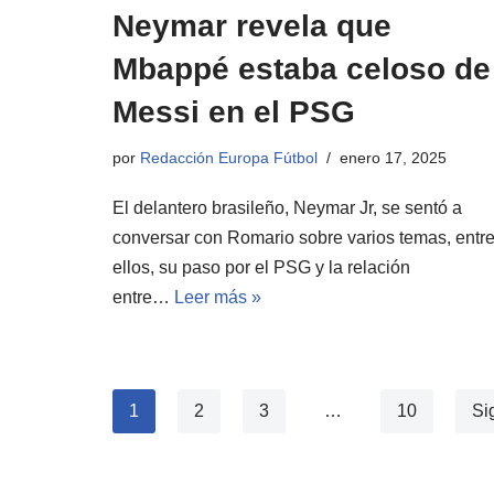
Neymar revela que
Mbappé estaba celoso de
Messi en el PSG
por
Redacción Europa Fútbol
enero 17, 2025
El delantero brasileño, Neymar Jr, se sentó a
conversar con Romario sobre varios temas, entr
ellos, su paso por el PSG y la relación
entre…
Leer más »
1
2
3
…
10
Si