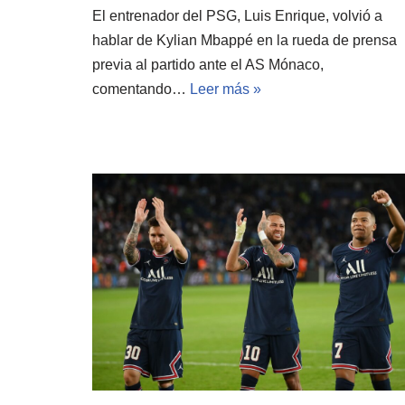
El entrenador del PSG, Luis Enrique, volvió a
hablar de Kylian Mbappé en la rueda de prensa
previa al partido ante el AS Mónaco,
comentando…
Leer más »