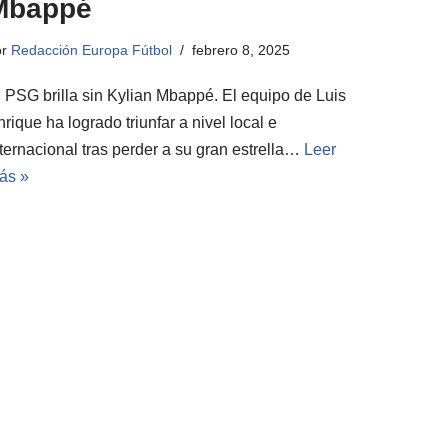
Mbappé
or
Redacción Europa Fútbol
febrero 8, 2025
l PSG brilla sin Kylian Mbappé. El equipo de Luis
rique ha logrado triunfar a nivel local e
nternacional tras perder a su gran estrella…
Leer
ás »