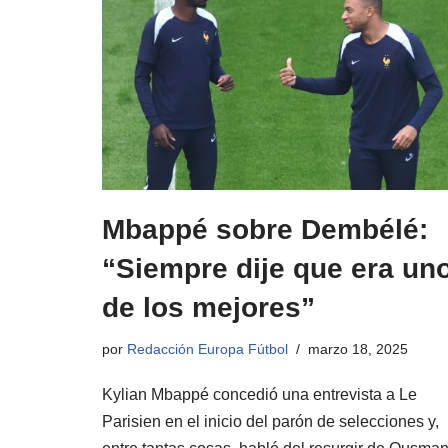
Mbappé sobre Dembélé:
“Siempre dije que era un
de los mejores”
por
Redacción Europa Fútbol
marzo 18, 2025
Kylian Mbappé concedió una entrevista a Le
Parisien en el inicio del parón de selecciones y,